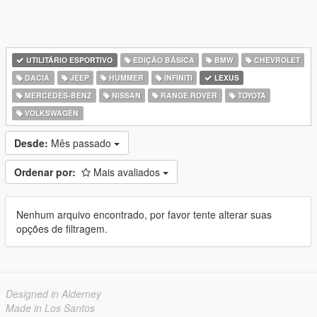
UTILITÁRIO ESPORTIVO
EDIÇÃO BÁSICA
BMW
CHEVROLET
DACIA
JEEP
HUMMER
INFINITI
LEXUS
MERCEDES-BENZ
NISSAN
RANGE ROVER
TOYOTA
VOLKSWAGEN
Desde:
Mês passado
Ordenar por:
Mais avaliados
Nenhum arquivo encontrado, por favor tente alterar suas
opções de filtragem.
Designed in Alderney
Made in Los Santos