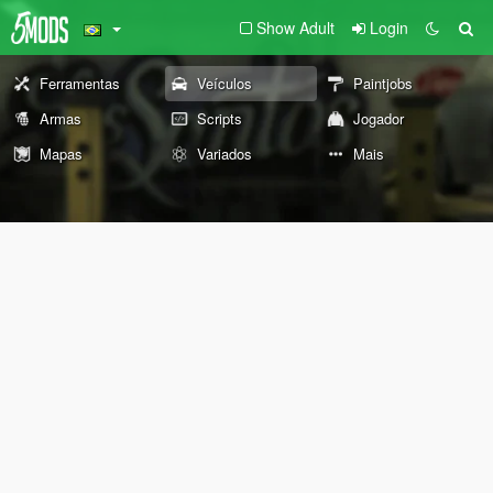
Show Adult
Login
Ferramentas
Veículos
Paintjobs
Armas
Scripts
Jogador
Mapas
Variados
Mais