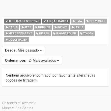
UTILITÁRIO ESPORTIVO
EDIÇÃO BÁSICA
BMW
CHEVROLET
DACIA
JEEP
HUMMER
INFINITI
LEXUS
MERCEDES-BENZ
NISSAN
RANGE ROVER
TOYOTA
VOLKSWAGEN
Desde:
Mês passado
Ordenar por:
Mais avaliados
Nenhum arquivo encontrado, por favor tente alterar suas
opções de filtragem.
Designed in Alderney
Made in Los Santos