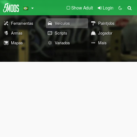
Show Adult
Login
Ferramentas
Veículos
Paintjobs
Armas
Scripts
Jogador
Mapas
Variados
Mais