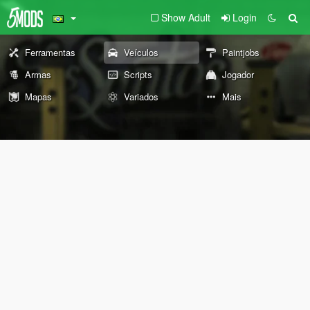
Show Adult
Login
Ferramentas
Veículos
Paintjobs
Armas
Scripts
Jogador
Mapas
Variados
Mais