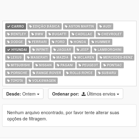
CARRO
EDIÇÃO BÁSICA
ASTON MARTIN
AUDI
BENTLEY
BMW
BUGATTI
CADILLAC
CHEVROLET
DODGE
FERRARI
FORD
HONDA
HUMMER
HYUNDAI
INFINITI
JAGUAR
JEEP
LAMBORGHINI
LEXUS
MASERATI
MAZDA
MCLAREN
MERCEDES-BENZ
MITSUBISHI
NISSAN
PAGANI
PEUGEOT
PONTIAC
PORSCHE
RANGE ROVER
ROLLS ROYCE
SUBARU
TOYOTA
VOLKSWAGEN
Desde:
Ontem
Ordenar por:
Últimos envios
Nenhum arquivo encontrado, por favor tente alterar suas
opções de filtragem.