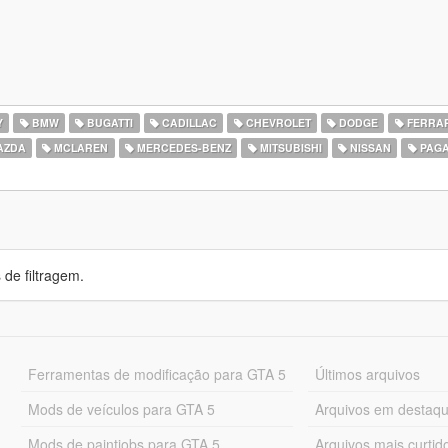
Y
BMW
BUGATTI
CADILLAC
CHEVROLET
DODGE
FERRAR
AZDA
MCLAREN
MERCEDES-BENZ
MITSUBISHI
NISSAN
PAGA
de filtragem.
Ferramentas de modificação para GTA 5
Últimos arquivos
Mods de veículos para GTA 5
Arquivos em destaq
Mods de paintjobs para GTA 5
Arquivos mais curtid