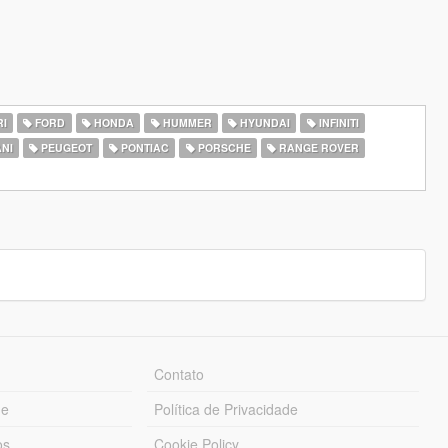
I
FORD
HONDA
HUMMER
HYUNDAI
INFINITI
NI
PEUGEOT
PONTIAC
PORSCHE
RANGE ROVER
Contato
ue
Política de Privacidade
os
Cookie Policy