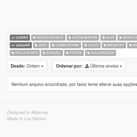
CARRO
EDIÇÃO BÁSICA
ASTON MARTIN
AUDI
BENTLE
JAGUAR
JEEP
LAMBORGHINI
LEXUS
MASERATI
M
ROLLS ROYCE
SUBARU
TOYOTA
VOLKSWAGEN
Desde:
Ontem
Ordenar por:
Últimos envios
Nenhum arquivo encontrado, por favor tente alterar suas opções 
Designed in Alderney
Made in Los Santos