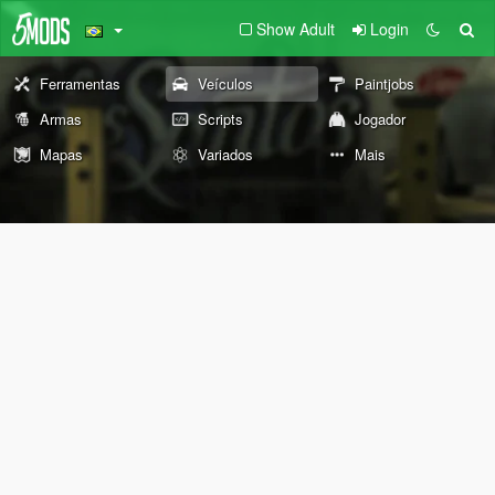
Show Adult
Login
Ferramentas
Veículos
Paintjobs
Armas
Scripts
Jogador
Mapas
Variados
Mais