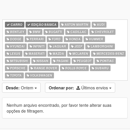
CARRO
EDIÇÃO BÁSICA
ASTON MARTIN
AUDI
BENTLEY
BMW
BUGATTI
CADILLAC
CHEVROLET
DODGE
FERRARI
FORD
HONDA
HUMMER
HYUNDAI
INFINITI
JAGUAR
JEEP
LAMBORGHINI
LEXUS
MASERATI
MAZDA
MCLAREN
MERCEDES-BENZ
MITSUBISHI
NISSAN
PAGANI
PEUGEOT
PONTIAC
PORSCHE
RANGE ROVER
ROLLS ROYCE
SUBARU
TOYOTA
VOLKSWAGEN
Desde:
Ontem
Ordenar por:
Últimos envios
Nenhum arquivo encontrado, por favor tente alterar suas
opções de filtragem.