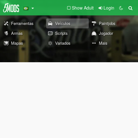
Show Adult
Login
Ferramentas
Veículos
Paintjobs
Armas
Scripts
Jogador
Mapas
Variados
Mais