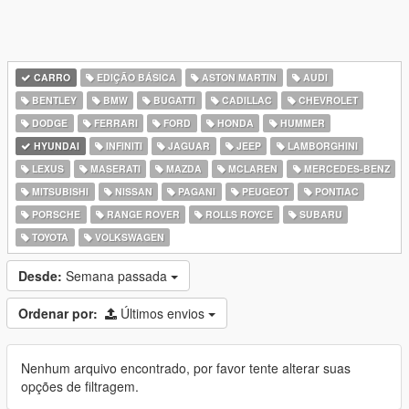
CARRO
EDIÇÃO BÁSICA
ASTON MARTIN
AUDI
BENTLEY
BMW
BUGATTI
CADILLAC
CHEVROLET
DODGE
FERRARI
FORD
HONDA
HUMMER
HYUNDAI
INFINITI
JAGUAR
JEEP
LAMBORGHINI
LEXUS
MASERATI
MAZDA
MCLAREN
MERCEDES-BENZ
MITSUBISHI
NISSAN
PAGANI
PEUGEOT
PONTIAC
PORSCHE
RANGE ROVER
ROLLS ROYCE
SUBARU
TOYOTA
VOLKSWAGEN
Desde:
Semana passada
Ordenar por:
Últimos envios
Nenhum arquivo encontrado, por favor tente alterar suas
opções de filtragem.