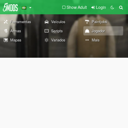
Show Adult
Login
Ferramentas
Veículos
Paintjobs
Armas
Scripts
Jogador
Mapas
Variados
Mais