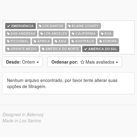
EMERGÊNCIA
LOS SANTOS
BLAINE COUNTY
SAN ANDREAS
LOS ANGELES
CALIFÓRNIA
EUA
FICCIONAL
ÁFRICA
ÁSIA
AUSTRÁLIA
EUROPA
ORIENTE MÉDIO
AMÉRICA DO NORTE
AMÉRICA DO SUL
Desde:
Ontem
Ordenar por:
Mais avaliados
Nenhum arquivo encontrado, por favor tente alterar suas
opções de filtragem.
Designed in Alderney
Made in Los Santos