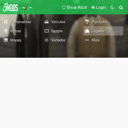
Show Adult
Login
Ferramentas
Veículos
Paintjobs
Armas
Scripts
Jogador
Mapas
Variados
Mais