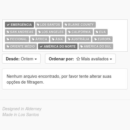
EMERGÊNCIA
LOS SANTOS
BLAINE COUNTY
SAN ANDREAS
LOS ANGELES
CALIFÓRNIA
EUA
FICCIONAL
ÁFRICA
ÁSIA
AUSTRÁLIA
EUROPA
ORIENTE MÉDIO
AMÉRICA DO NORTE
AMÉRICA DO SUL
Desde:
Ontem
Ordenar por:
Mais avaliados
Nenhum arquivo encontrado, por favor tente alterar suas
opções de filtragem.
Designed in Alderney
Made in Los Santos