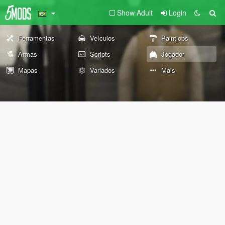
Show Adult
Login
Ferramentas
Veículos
Paintjobs
Armas
Scripts
Jogador
Mapas
Variados
Mais