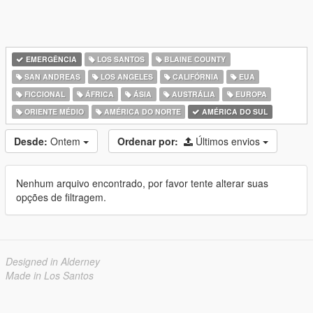
EMERGÊNCIA
LOS SANTOS
BLAINE COUNTY
SAN ANDREAS
LOS ANGELES
CALIFÓRNIA
EUA
FICCIONAL
ÁFRICA
ÁSIA
AUSTRÁLIA
EUROPA
ORIENTE MÉDIO
AMÉRICA DO NORTE
AMÉRICA DO SUL
Desde:
Ontem
Ordenar por:
Últimos envios
Nenhum arquivo encontrado, por favor tente alterar suas
opções de filtragem.
Designed in Alderney
Made in Los Santos