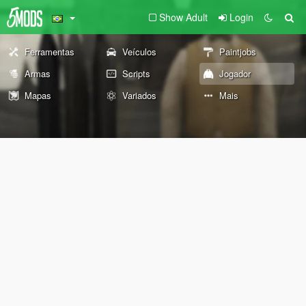
Show Adult
Login
Ferramentas
Veículos
Paintjobs
Armas
Scripts
Jogador
Mapas
Variados
Mais