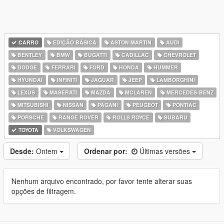
CARRO
EDIÇÃO BÁSICA
ASTON MARTIN
AUDI
BENTLEY
BMW
BUGATTI
CADILLAC
CHEVROLET
DODGE
FERRARI
FORD
HONDA
HUMMER
HYUNDAI
INFINITI
JAGUAR
JEEP
LAMBORGHINI
LEXUS
MASERATI
MAZDA
MCLAREN
MERCEDES-BENZ
MITSUBISHI
NISSAN
PAGANI
PEUGEOT
PONTIAC
PORSCHE
RANGE ROVER
ROLLS ROYCE
SUBARU
TOYOTA
VOLKSWAGEN
Desde:
Ontem
Ordenar por:
Últimas versões
Nenhum arquivo encontrado, por favor tente alterar suas
opções de filtragem.