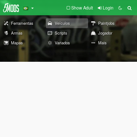
Show Adult
Login
Ferramentas
Veículos
Paintjobs
Armas
Scripts
Jogador
Mapas
Variados
Mais