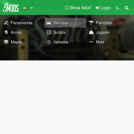
Show Adult
Login
Ferramentas
Veículos
Paintjobs
Armas
Scripts
Jogador
Mapas
Variados
Mais