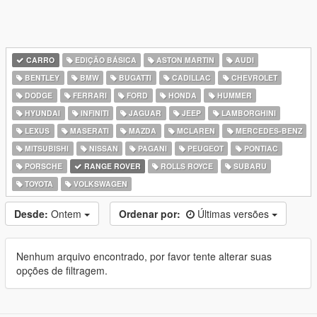
CARRO
EDIÇÃO BÁSICA
ASTON MARTIN
AUDI
BENTLEY
BMW
BUGATTI
CADILLAC
CHEVROLET
DODGE
FERRARI
FORD
HONDA
HUMMER
HYUNDAI
INFINITI
JAGUAR
JEEP
LAMBORGHINI
LEXUS
MASERATI
MAZDA
MCLAREN
MERCEDES-BENZ
MITSUBISHI
NISSAN
PAGANI
PEUGEOT
PONTIAC
PORSCHE
RANGE ROVER
ROLLS ROYCE
SUBARU
TOYOTA
VOLKSWAGEN
Desde:
Ontem
Ordenar por:
Últimas versões
Nenhum arquivo encontrado, por favor tente alterar suas
opções de filtragem.