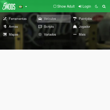
Show Adult
Login
Ferramentas
Veículos
Paintjobs
Armas
Scripts
Jogador
Mapas
Variados
Mais