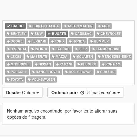
CARRO
EDIÇÃO BÁSICA
ASTON MARTIN
AUDI
BENTLEY
BMW
BUGATTI
CADILLAC
CHEVROLET
DODGE
FERRARI
FORD
HONDA
HUMMER
HYUNDAI
INFINITI
JAGUAR
JEEP
LAMBORGHINI
LEXUS
MASERATI
MAZDA
MCLAREN
MERCEDES-BENZ
MITSUBISHI
NISSAN
PAGANI
PEUGEOT
PONTIAC
PORSCHE
RANGE ROVER
ROLLS ROYCE
SUBARU
TOYOTA
VOLKSWAGEN
Desde:
Ontem
Ordenar por:
Últimas versões
Nenhum arquivo encontrado, por favor tente alterar suas
opções de filtragem.