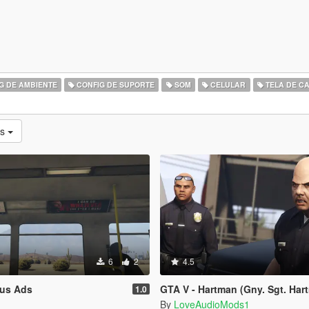
G DE AMBIENTE
CONFIG DE SUPORTE
SOM
CELULAR
TELA DE C
os
6
2
4.5
us Ads
GTA V - Hartman (Gny. Sgt. Hartman
1.0
n
By
LoveAudioMods1