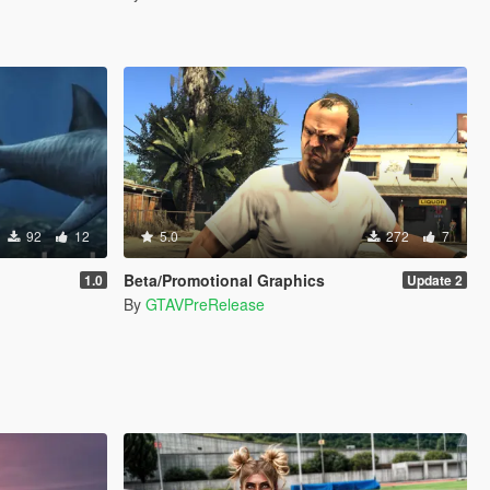
92
12
5.0
272
7
Beta/Promotional Graphics
1.0
Update 2
By
GTAVPreRelease