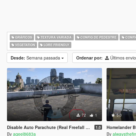
GRÁFICOS
TEXTURA VARIADA
CONFIG DE PEDESTRE
CONFI
VEGETATION
LORE FRIENDLY
Desde:
Semana passada
Ordenar por:
Últimos envi
72
1
5.0
Disable Auto Parachute (Real Freefall Fix)
Homelander B
1.0
By
aqeel8683a
By
alwaysthefi