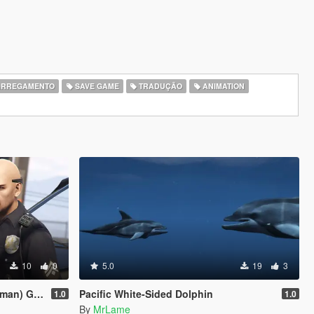
ARREGAMENTO
SAVE GAME
TRADUÇÃO
ANIMATION
10
0
5.0
19
3
) German
Pacific White-Sided Dolphin
1.0
1.0
By
MrLame