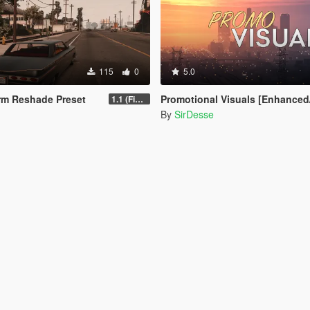
115
0
5.0
rm Reshade Preset
Promotional Visuals [Enhanced/Legac
1.1 (Final)
By
SirDesse