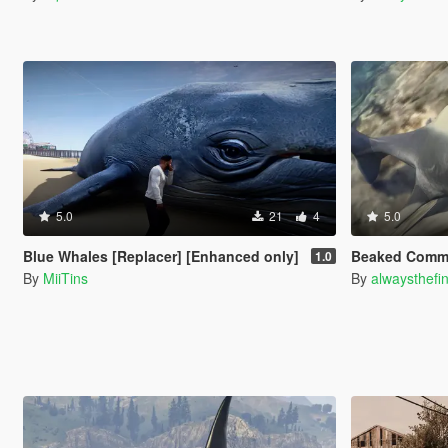
5.0
21
4
5.0
Blue Whales [Replacer] [Enhanced only]
Beaked Common D
1.0
By
MiiTins
By
alwaysthefi