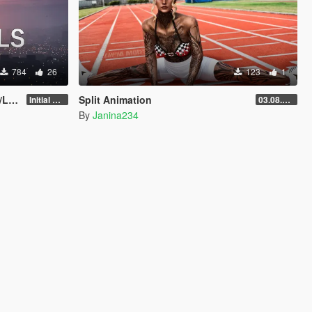
784
26
123
1
y]
Split Animation
Initial Release
03.08.2026
By
Janina234