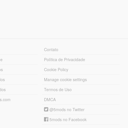
Contato
ue
Política de Privacidade
os
Cookie Policy
dos
Manage cookie settings
ados
Termos de Uso
ds.com
DMCA
@5mods no Twitter
5mods no Facebook