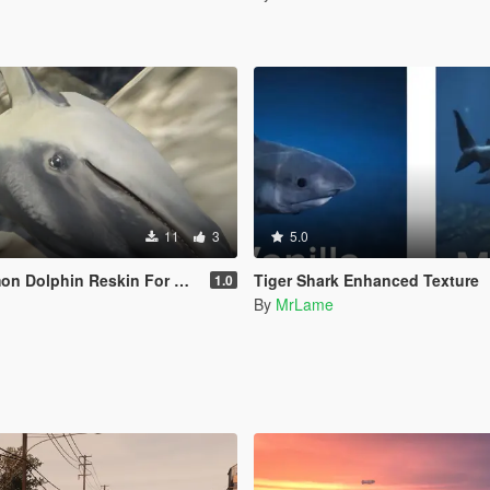
11
3
5.0
olphin Reskin For Dolphin
Tiger Shark Enhanced Texture
1.0
n
By
MrLame