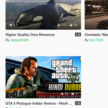
5.0
117
15
Higher Quality Orca Retexture
Cinematic Wa
1.0
By
alwaysthefin
By
fran1238
93
0
GTA 5 Prologue Indian Version - Hindi Dubbed
1.0