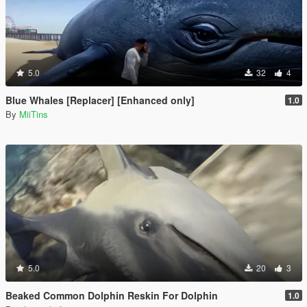
5.0
32
4
Blue Whales [Replacer] [Enhanced only]
1.0
By
MiiTins
5.0
20
3
Beaked Common Dolphin Reskin For Dolphin
1.0