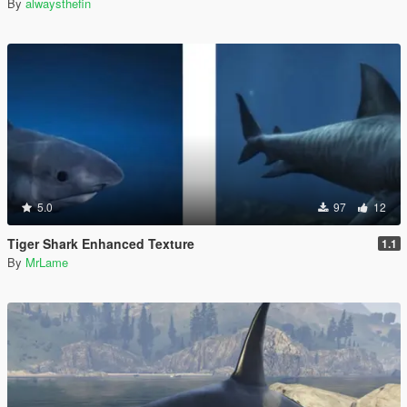
By
alwaysthefin
5.0
97
12
Tiger Shark Enhanced Texture
1.1
By
MrLame