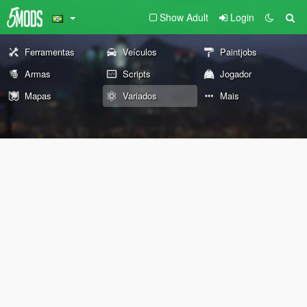
Show Adult
Login
Ferramentas
Veículos
Paintjobs
Armas
Scripts
Jogador
Mapas
Variados
Mais