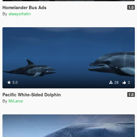
Homelander Bus Ads
1.0
By
alwaysthefin
5.0
28
3
Pacific White-Sided Dolphin
1.0
By
MrLame