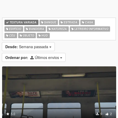
TEXTURA VARIADA
SANGUE
ESTRADA
CASA
EDIFÍCIO
BANDEIRA
NATUREZA
LETREIRO INFORMATIVO
CÉU
OBJETO
HUD
Desde:
Semana passada
Ordenar por:
Últimos envios
5.0
9
2