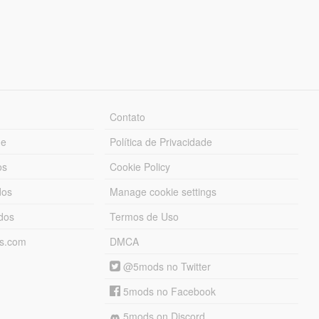
Contato
ue
Política de Privacidade
os
Cookie Policy
dos
Manage cookie settings
ados
Termos de Uso
ds.com
DMCA
@5mods no Twitter
5mods no Facebook
5mods on Discord