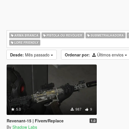
ARMA BRANCA
PISTOLA OU REVÓLVER
SUBMETRALHADORA
LORE FRIENDLY
Desde:
Mês passado
Ordenar por:
Últimos envios
5.0
987
9
Revenant-15 | Fivem/Replace
1.0
By
Shadow Labs