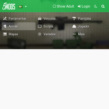
Show Adult
Login
Ferramentas
Veículos
Paintjobs
Armas
Scripts
Jogador
Mapas
Variados
Mais