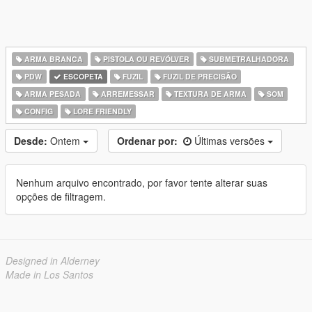
ARMA BRANCA
PISTOLA OU REVÓLVER
SUBMETRALHADORA
PDW
ESCOPETA
FUZIL
FUZIL DE PRECISÃO
ARMA PESADA
ARREMESSAR
TEXTURA DE ARMA
SOM
CONFIG
LORE FRIENDLY
Desde:
Ontem
Ordenar por:
Últimas versões
Nenhum arquivo encontrado, por favor tente alterar suas
opções de filtragem.
Designed in Alderney
Made in Los Santos