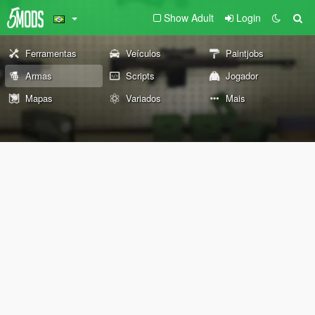
Show Adult
Login
Ferramentas
Veículos
Paintjobs
Armas
Scripts
Jogador
Mapas
Variados
Mais