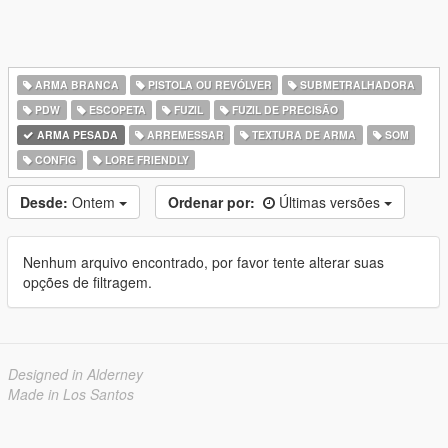
ARMA BRANCA
PISTOLA OU REVÓLVER
SUBMETRALHADORA
PDW
ESCOPETA
FUZIL
FUZIL DE PRECISÃO
ARMA PESADA
ARREMESSAR
TEXTURA DE ARMA
SOM
CONFIG
LORE FRIENDLY
Desde:
Ontem
Ordenar por:
Últimas versões
Nenhum arquivo encontrado, por favor tente alterar suas
opções de filtragem.
Designed in Alderney
Made in Los Santos