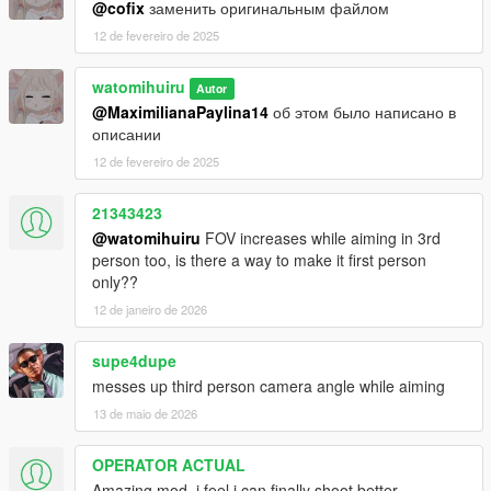
@cofix
заменить оригинальным файлом
12 de fevereiro de 2025
watomihuiru
Autor
@MaximilianaPaylina14
об этом было написано в
описании
12 de fevereiro de 2025
21343423
@watomihuiru
FOV increases while aiming in 3rd
person too, is there a way to make it first person
only??
12 de janeiro de 2026
supe4dupe
messes up third person camera angle while aiming
13 de maio de 2026
OPERATOR ACTUAL
Amazing mod, i feel i can finally shoot better