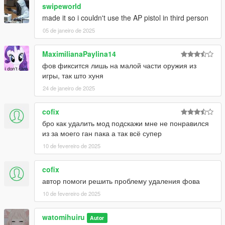
swipeworld
made it so i couldn't use the AP pistol in third person
05 de janeiro de 2025
MaximilianaPaylina14
фов фиксится лишь на малой части оружия из
игры, так што хуня
24 de janeiro de 2025
cofix
бро как удалить мод подскажи мне не понравился
из за моего ган пака а так всё супер
10 de fevereiro de 2025
cofix
автор помоги решить проблему удаления фова
10 de fevereiro de 2025
watomihuiru
Autor