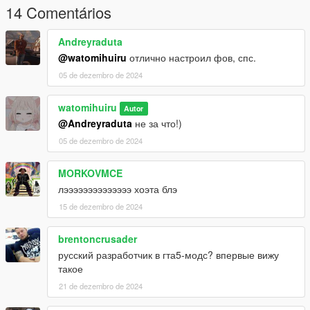
14 Comentários
Andreyraduta
@watomihuiru
отлично настроил фов, спс.
05 de dezembro de 2024
watomihuiru
Autor
@Andreyraduta
не за что!)
05 de dezembro de 2024
MORKOVMCE
лээээээээээээээ хоэта блэ
15 de dezembro de 2024
brentoncrusader
русский разработчик в гта5-модс? впервые вижу
такое
21 de dezembro de 2024