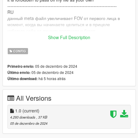
-----------------------------------------------------------------------
RU
данный meta файл увеличивает FOV от первого лица в
момент, когда вы начинаете целиться и в прицеле
избавьте себя от лишних программ и багов
просто закиньте weapons.meta по пути
Show Full Description
mods>update>update.rpf>common>data>ai
пушки, которые исправлены представлены на видео
CONFIG
-----------------------------------------------------------------------
обязательно указывайте ссылку на эту страницу, когда
05 de dezembro de 2024
Primeiro envio:
будете делиться с кем то моим файлом. спасибо!
05 de dezembro de 2024
Último envio:
запрещено выдавать мой файл за свой
há 5 horas atrás
Último download:
All Versions
1.0
(current)
4.293 downloads
, 37 KB
05 de dezembro de 2024