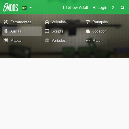
Show Adult
Login
Ferramentas
Veículos
Paintjobs
Armas
Scripts
Jogador
Mapas
Variados
Mais