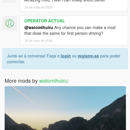
24 de maio de 2026
OPERATOR ACTUAL
@watomihuiru
Any chance you can make a mod
that dose the same for first person driving?
24 de maio de 2026
Junte-se à conversa! Faça o
login
ou
registre-se
para poder
comentar.
More mods by
watomihuiru
: