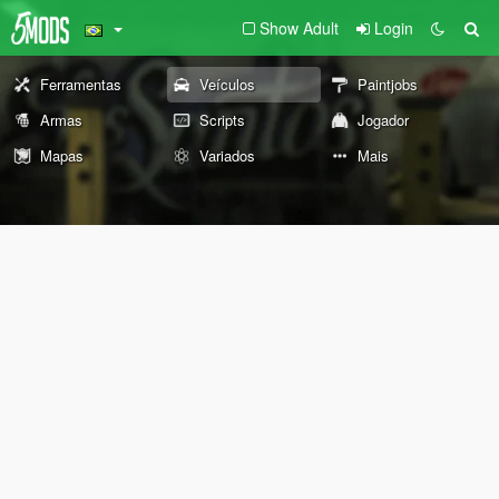
Show Adult
Login
Ferramentas
Veículos
Paintjobs
Armas
Scripts
Jogador
Mapas
Variados
Mais