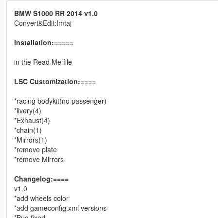
BMW S1000 RR 2014 v1.0
Convert&Edit:Imtaj
Installation:=====
in the Read Me file
LSC Customization:====
*racing bodykit(no passenger)
*livery(4)
*Exhaust(4)
*chain(1)
*Mirrors(1)
*remove plate
*remove Mirrors
Changelog:====
v1.0
*add wheels color
*add gameconfig.xml versions
*Bug fixed.