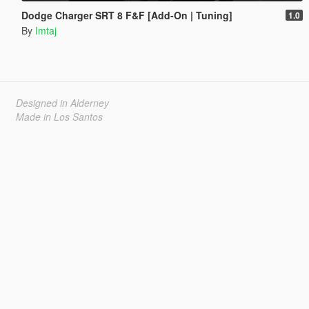
Dodge Charger SRT 8 F&F [Add-On | Tuning]
1.0
By
Imtaj
Designed in Alderney
Made in Los Santos