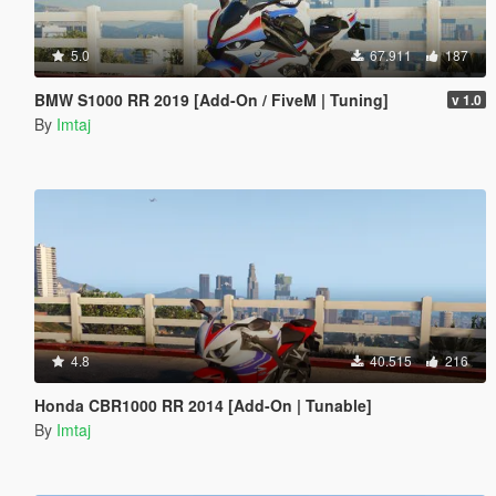
5.0
67.911
187
BMW S1000 RR 2019 [Add-On / FiveM | Tuning]
v 1.0
By
Imtaj
4.8
40.515
216
Honda CBR1000 RR 2014 [Add-On | Tunable]
By
Imtaj