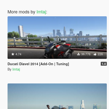
More mods by
Imtaj
:
4.74
36.776
226
Ducati Diavel 2014 [Add-On | Tuning]
1.4
By
Imtaj