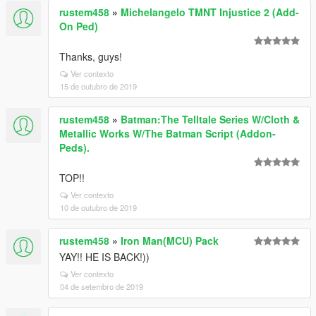
rustem458
»
Michelangelo TMNT Injustice 2 (Add-
On Ped)
Thanks, guys!
Ver contexto
15 de outubro de 2019
rustem458
»
Batman:The Telltale Series W/Cloth &
Metallic Works W/The Batman Script (Addon-
Peds).
TOP!!
Ver contexto
10 de outubro de 2019
rustem458
»
Iron Man(MCU) Pack
YAY!! HE IS BACK!))
Ver contexto
04 de setembro de 2019