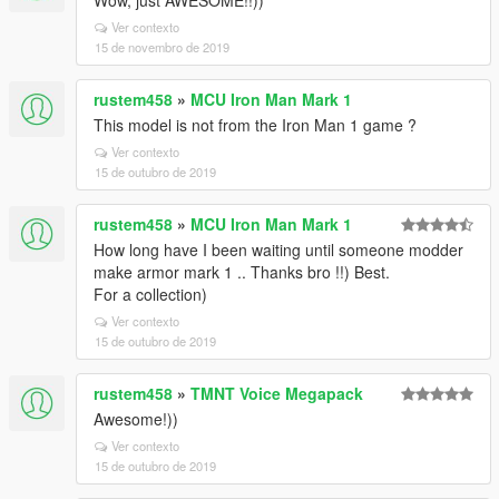
Wow, just AWESOME!!))
Ver contexto
15 de novembro de 2019
rustem458
»
MCU Iron Man Mark 1
This model is not from the Iron Man 1 game ?
Ver contexto
15 de outubro de 2019
rustem458
»
MCU Iron Man Mark 1
How long have I been waiting until someone modder
make armor mark 1 .. Thanks bro !!) Best.
For a collection)
Ver contexto
15 de outubro de 2019
rustem458
»
TMNT Voice Megapack
Awesome!))
Ver contexto
15 de outubro de 2019