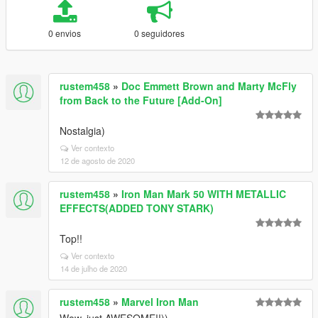
0 envios
0 seguidores
rustem458
»
Doc Emmett Brown and Marty McFly
from Back to the Future [Add-On]
Nostalgia)
Ver contexto
12 de agosto de 2020
rustem458
»
Iron Man Mark 50 WITH METALLIC
EFFECTS(ADDED TONY STARK)
Top!!
Ver contexto
14 de julho de 2020
rustem458
»
Marvel Iron Man