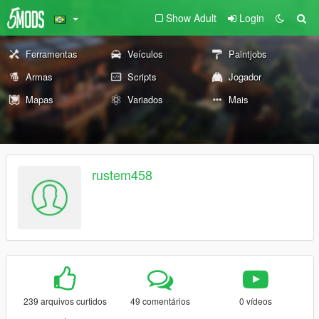
Show Adult
Login
Ferramentas
Veículos
Paintjobs
Armas
Scripts
Jogador
Mapas
Variados
Mais
rustem458
239 arquivos curtidos
49 comentários
0 vídeos