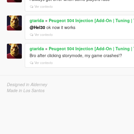
Ver contexto
gtarida
»
Peugeot 504 Injection [Add-On | Tuning | 
@Hel30
ok now it works
Ver contexto
gtarida
»
Peugeot 504 Injection [Add-On | Tuning | 
Bro after clicking storymode, my game crashes!?
Ver contexto
Designed in Alderney
Made in Los Santos