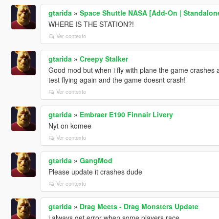
gtarida
»
Space Shuttle NASA [Add-On | Standalon
WHERE IS THE STATION?!
Ver contexto
gtarida
»
Creepy Stalker
Good mod but when i fly with plane the game crashes a
test flying again and the game doesnt crash!
Ver contexto
gtarida
»
Embraer E190 Finnair Livery
Nyt on komee
Ver contexto
gtarida
»
GangMod
Please update it crashes dude
Ver contexto
gtarida
»
Drag Meets - Drag Monsters Update
i always get error when some players race