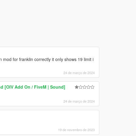
od for franklin correctly it only shows 19 limit i
24 de março de 2024
d [OIV Add On / FiveM | Sound]
24 de março de 2024
19 de novembro de 2023