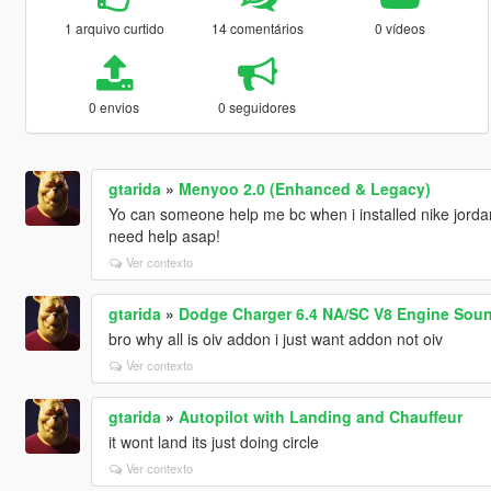
1 arquivo curtido
14 comentários
0 vídeos
0 envios
0 seguidores
gtarida
»
Menyoo 2.0 (Enhanced & Legacy)
Yo can someone help me bc when i installed nike jordan m
need help asap!
Ver contexto
gtarida
»
Dodge Charger 6.4 NA/SC V8 Engine Soun
bro why all is oiv addon i just want addon not oiv
Ver contexto
gtarida
»
Autopilot with Landing and Chauffeur
it wont land its just doing circle
Ver contexto