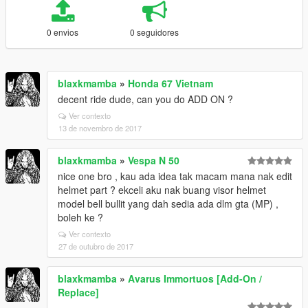
0 envios
0 seguidores
blaxkmamba
»
Honda 67 Vietnam
decent ride dude, can you do ADD ON ?
Ver contexto
13 de novembro de 2017
blaxkmamba
»
Vespa N 50
nice one bro , kau ada idea tak macam mana nak edit
helmet part ? ekceli aku nak buang visor helmet
model bell bullit yang dah sedia ada dlm gta (MP) ,
boleh ke ?
Ver contexto
27 de outubro de 2017
blaxkmamba
»
Avarus Immortuos [Add-On /
Replace]