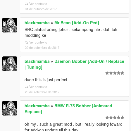
Ver contexto
01 de outubro de 2017
blaxkmamba
»
Mr Bean [Add-On Ped]
BRO alahai orang johor . sekampong nie . dah tak
modding ke
Ver contexto
29 de setembro de 2017
blaxkmamba
»
Daemon Bobber [Add-On / Replace
| Tuning]
dude this is just perfect .
Ver contexto
23 de setembro de 2017
blaxkmamba
»
BMW R-75 Bobber [Animated |
Replace]
oh my , such a great mod , but i really looking foward
for add-on update till this day