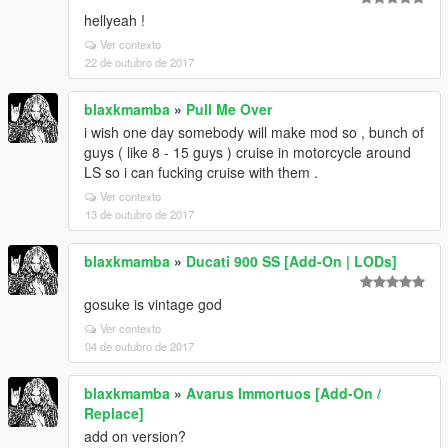
hellyeah !
Ver contexto
22 de outubro de 2017
blaxkmamba
»
Pull Me Over
i wish one day somebody will make mod so , bunch of
guys ( like 8 - 15 guys ) cruise in motorcycle around
LS so i can fucking cruise with them .
Ver contexto
13 de outubro de 2017
blaxkmamba
»
Ducati 900 SS [Add-On | LODs]
gosuke is vintage god
Ver contexto
04 de outubro de 2017
blaxkmamba
»
Avarus Immortuos [Add-On /
Replace]
add on version?