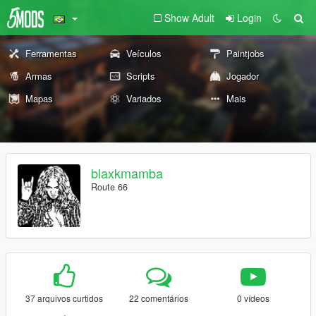
Show Adult
Login
Ferramentas
Veículos
Paintjobs
Armas
Scripts
Jogador
Mapas
Variados
Mais
blaxkmamba
Route 66
37 arquivos curtidos
22 comentários
0 vídeos