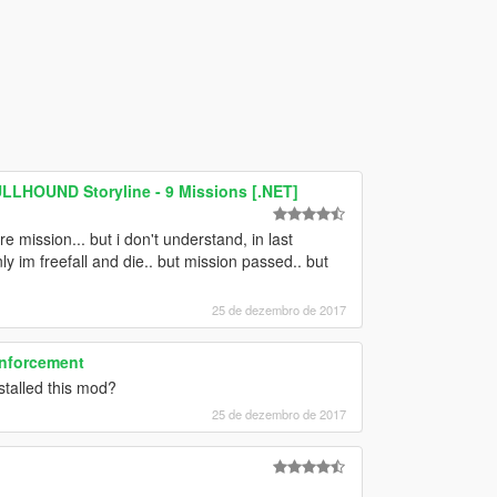
ULLHOUND Storyline - 9 Missions [.NET]
mission... but i don't understand, in last
y im freefall and die.. but mission passed.. but
25 de dezembro de 2017
Enforcement
stalled this mod?
25 de dezembro de 2017