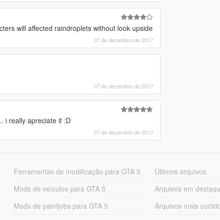
ers will affected raindroplets without look upside
07 de dezembro de 2017
07 de dezembro de 2017
i really apreciate it :D
07 de dezembro de 2017
Ferramentas de modificação para GTA 5
Últimos arquivos
Mods de veículos para GTA 5
Arquivos em destaq
Mods de paintjobs para GTA 5
Arquivos mais curtid