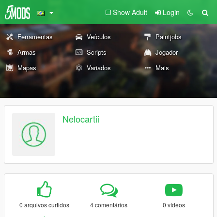
Show Adult
Login
Ferramentas
Veículos
Paintjobs
Armas
Scripts
Jogador
Mapas
Variados
Mais
Nelocartii
0 arquivos curtidos
4 comentários
0 vídeos