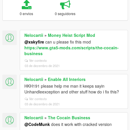
0 envios
0 seguidores
Nelocartii
»
Money Heist Script Mod
@xskyfire
can u please fix this mod
https://www.gta5-mods.com/scripts/the-cocain-
business
Ver contexto
03 de dezembro de 2021
Nelocartii
»
Enable All Interiors
HKH191 please help me man it keeps sayin
Unhandleexception and other stuff how do i fix this?
Ver contexto
03 de dezembro de 2021
Nelocartii
»
The Cocain Business
@CodeMunk
does it work with cracked version