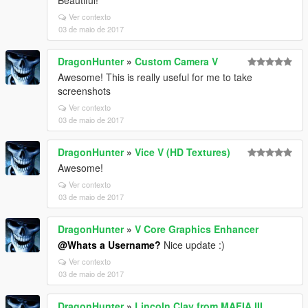
Beautiful!
Ver contexto
03 de maio de 2017
DragonHunter
»
Custom Camera V
Awesome! This is really useful for me to take
screenshots
Ver contexto
03 de maio de 2017
DragonHunter
»
Vice V (HD Textures)
Awesome!
Ver contexto
03 de maio de 2017
DragonHunter
»
V Core Graphics Enhancer
@Whats a Username?
Nice update :)
Ver contexto
03 de maio de 2017
DragonHunter
»
Lincoln Clay from MAFIA III