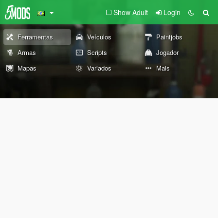
Show Adult
Login
Ferramentas
Veículos
Paintjobs
Armas
Scripts
Jogador
Mapas
Variados
Mais