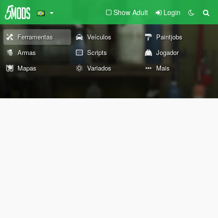
Show Adult
Login
Ferramentas
Veículos
Paintjobs
Armas
Scripts
Jogador
Mapas
Variados
Mais