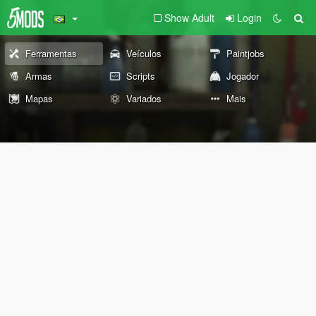
Show Adult
Login
Ferramentas
Veículos
Paintjobs
Armas
Scripts
Jogador
Mapas
Variados
Mais