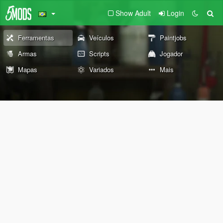
Show Adult
Login
Ferramentas
Veículos
Paintjobs
Armas
Scripts
Jogador
Mapas
Variados
Mais