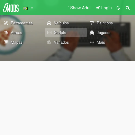
Show Adult
Login
Ferramentas
Veículos
Paintjobs
Armas
Scripts
Jogador
Mapas
Variados
Mais