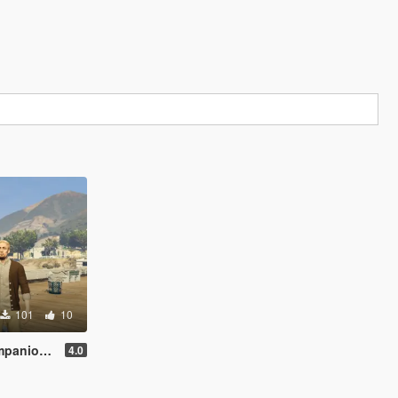
101
10
s [Legacy]
4.0