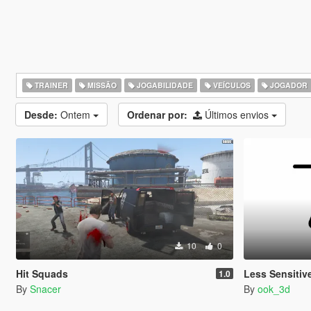
TRAINER
MISSÃO
JOGABILIDADE
VEÍCULOS
JOGADOR
Desde:
Ontem
Ordenar por:
Últimos envios
10
0
Hit Squads
Less Sensitiv
1.0
By
Snacer
By
ook_3d