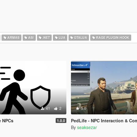
ARMAS
ASI
.NET
LUA
GTALUA
RAGE PLUGIN HOOK
41
2
5.0
e NPCs
PedLife - NPC Interaction & Companion Action
1.0.0
By
seaksezar