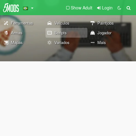
Show Adult
Login
Ferramentas
Veículos
Paintjobs
Armas
Scripts
Jogador
Mapas
Variados
Mais