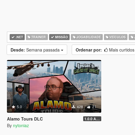
.NET
TRAINER
MISSÃO
JOGABILIDADE
VEÍCULOS
Desde:
Semana passada
Ordenar por:
Mais curtido
5.0
428
21
Alamo Tours DLC
1.0.0 Alpha
By
nytoniaz