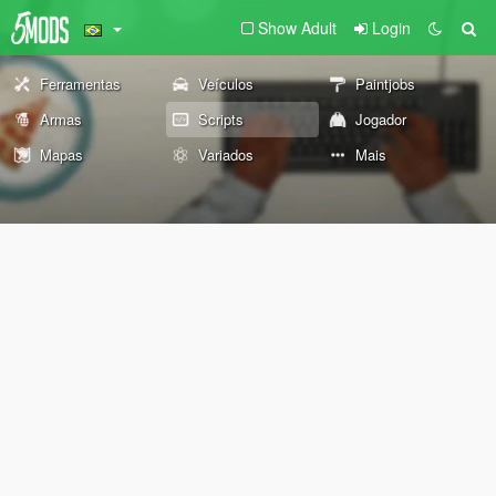
Show Adult
Login
Ferramentas
Veículos
Paintjobs
Armas
Scripts
Jogador
Mapas
Variados
Mais