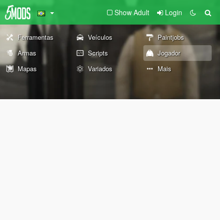
Show Adult
Login
Ferramentas
Veículos
Paintjobs
Armas
Scripts
Jogador
Mapas
Variados
Mais