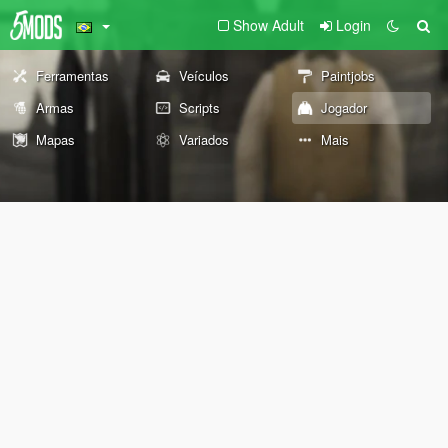
Show Adult
Login
Ferramentas
Veículos
Paintjobs
Armas
Scripts
Jogador
Mapas
Variados
Mais