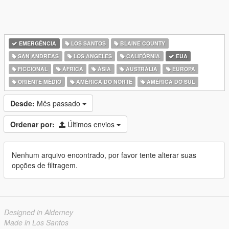
EMERGÊNCIA
LOS SANTOS
BLAINE COUNTY
SAN ANDREAS
LOS ANGELES
CALIFÓRNIA
EUA
FICCIONAL
ÁFRICA
ÁSIA
AUSTRÁLIA
EUROPA
ORIENTE MÉDIO
AMÉRICA DO NORTE
AMÉRICA DO SUL
Desde:
Mês passado
Ordenar por:
Últimos envios
Nenhum arquivo encontrado, por favor tente alterar suas
opções de filtragem.
Designed in Alderney
Made in Los Santos