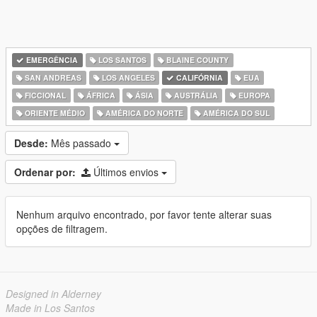
EMERGÊNCIA
LOS SANTOS
BLAINE COUNTY
SAN ANDREAS
LOS ANGELES
CALIFÓRNIA
EUA
FICCIONAL
ÁFRICA
ÁSIA
AUSTRÁLIA
EUROPA
ORIENTE MÉDIO
AMÉRICA DO NORTE
AMÉRICA DO SUL
Desde:
Mês passado
Ordenar por:
Últimos envios
Nenhum arquivo encontrado, por favor tente alterar suas
opções de filtragem.
Designed in Alderney
Made in Los Santos