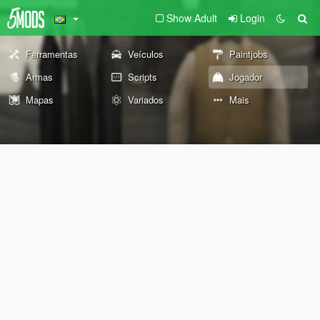
Show Adult
Login
Ferramentas
Veículos
Paintjobs
Armas
Scripts
Jogador
Mapas
Variados
Mais