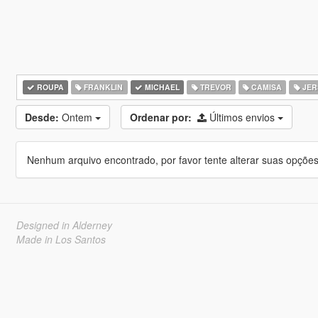
ROUPA
FRANKLIN
MICHAEL
TREVOR
CAMISA
JER
Desde:
Ontem
Ordenar por:
Últimos envios
Nenhum arquivo encontrado, por favor tente alterar suas opções 
Designed in Alderney
Made in Los Santos