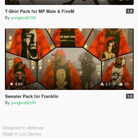
T-Shirt Pack for MP Male & FiveM
1.0
By
yungsoul2100
4.94
2.516
20
Sweater Pack for Franklin
1.0
By
yungsoul2100
Designed in Alderney
Made in Los Santos