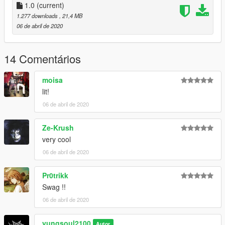
1.0
(current)
1.277 downloads
, 21,4 MB
06 de abril de 2020
14 Comentários
moisa
lit!
06 de abril de 2020
Ze-Krush
very cool
06 de abril de 2020
Pr0trikk
Swag !!
06 de abril de 2020
yungsoul2100
Autor