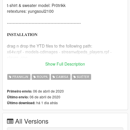
t-shirt & sweater model: Pr0trikk
retextures: yungsoul2100
---------------------------------------------------
𝐈𝐍𝐒𝐓𝐀𝐋𝐋𝐀𝐓𝐈𝐎𝐍
drag n drop the YTD files to the following path:
x64v.rpf - models-cdimages - stream𝐞dpeds_players.rpf -
player_one
Show Full Description
recommended to use with EMFsingleplayer.
https://www.gta5-mods.com/tools/emfsp-easy-mod-folder-for-
FRANKLIN
ROUPA
CAMISA
SUÉTER
sp-player-mods
06 de abril de 2020
Primeiro envio:
---------------------------------------------------
06 de abril de 2020
Último envio:
há 1 dia atrás
Último download:
All Versions