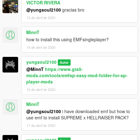
VICTOR RIVERA
@yungsoul2100
gracias bro
12 de abril de 2020
MinnT
how to install this using EMFsingleplayer?
15 de abril de 2020
yungsoul2100
Autor
@MinnT
https://www.gta5-
mods.com/tools/emfsp-easy-mod-folder-for-sp-
player-mods
16 de abril de 2020
MinnT
@yungsoul2100
i have downloaded emf but how to
use emf to install SUPREME x HELLRAISER PACK?
17 de abril de 2020