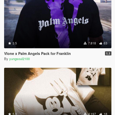
3.5
7.818
63
Vlone x Palm Angels Pack for Franklin
1.1
By
yungsoul2100
5.0
4.197
18