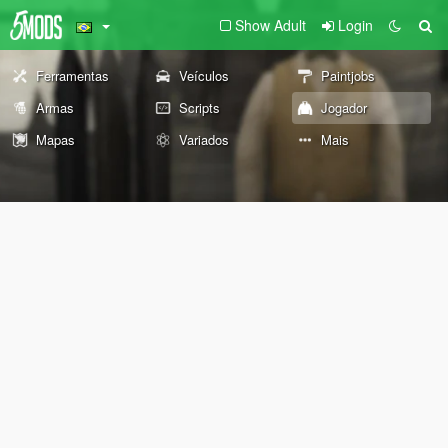
Show Adult
Login
Ferramentas
Veículos
Paintjobs
Armas
Scripts
Jogador
Mapas
Variados
Mais