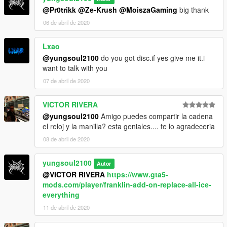
@Pr0trikk
@Ze-Krush
@MoiszaGaming
big thank
06 de abril de 2020
Lxao
@yungsoul2100
do you got disc.if yes give me it.i
want to talk with you
07 de abril de 2020
VICTOR RIVERA
@yungsoul2100
Amigo puedes compartir la cadena
el reloj y la manilla? esta geniales.... te lo agradeceria
08 de abril de 2020
yungsoul2100
Autor
@VICTOR RIVERA
https://www.gta5-
mods.com/player/franklin-add-on-replace-all-ice-
everything
11 de abril de 2020