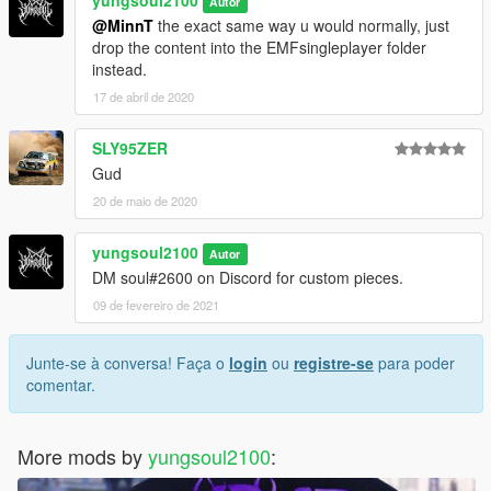
yungsoul2100
Autor
@MinnT
the exact same way u would normally, just
drop the content into the EMFsingleplayer folder
instead.
17 de abril de 2020
SLY95ZER
Gud
20 de maio de 2020
yungsoul2100
Autor
DM soul#2600 on Discord for custom pieces.
09 de fevereiro de 2021
Junte-se à conversa! Faça o
login
ou
registre-se
para poder
comentar.
More mods by
yungsoul2100
: