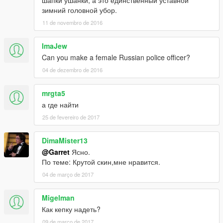
зимний головной убор.
11 de novembro de 2016
ImaJew
Can you make a female Russian police officer?
04 de dezembro de 2016
mrgta5
а где найти
25 de fevereiro de 2017
DimaMister13
@Garret
Ясно.
По теме: Крутой скин,мне нравится.
04 de março de 2017
Migelman
Как кепку надеть?
09 de março de 2017