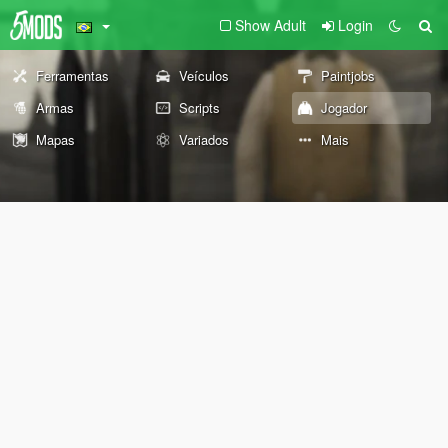
Show Adult
Login
Ferramentas
Veículos
Paintjobs
Armas
Scripts
Jogador
Mapas
Variados
Mais