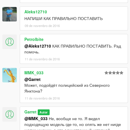
Aleks12710
НАПИШИ КАК ПРАВИЛЬНО ПОСТАВИТЬ
09 de novembro de 2016
Petrolbite
@Aleks12710
КАК ПРАВИЛЬНО ПОСТАВИТЬ. Рад
помочь.
11 de novembro de 2016
MMK_033
@Garret
Может, подойдёт полицейский из Северного
Янктона?
11 de novembro de 2016
Garret
Autor
@MMK_033
Не, вообще не то. Я видел
подходящую модель где-то, но опять же нет нигде
шапки ушанки, а это единственный уставной