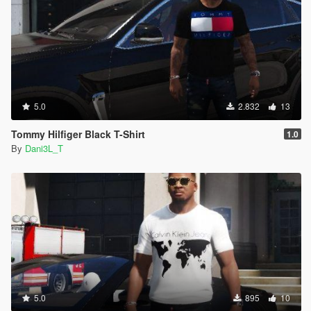
5.0
2.832
13
Tommy Hilfiger Black T-Shirt
1.0
By
Dani3L_T
5.0
895
10