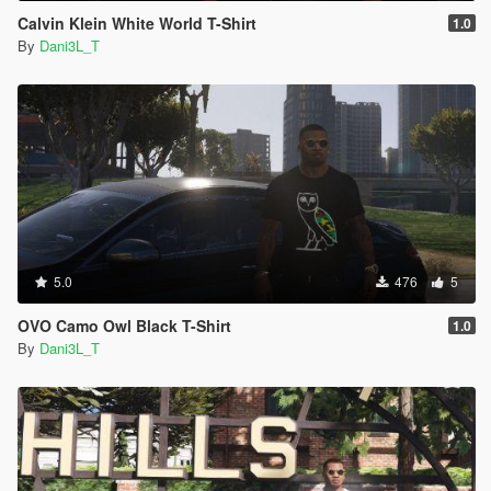
Calvin Klein White World T-Shirt
1.0
By
Dani3L_T
5.0
476
5
OVO Camo Owl Black T-Shirt
1.0
By
Dani3L_T