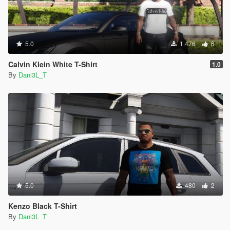
5.0
1.476
6
Calvin Klein White T-Shirt
1.0
By
Dani3L_T
5.0
480
2
Kenzo Black T-Shirt
By
Dani3L_T