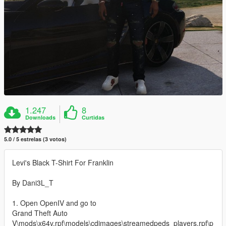
1.247
8
Downloads
Curtidas
5.0 / 5 estrelas (3 votos)
Levi's Black T-Shirt For Franklin
By Dani3L_T
1. Open OpenIV and go to
Grand Theft Auto
V\mods\x64v.rpf\models\cdimages\streamedpeds_players.rpf\p