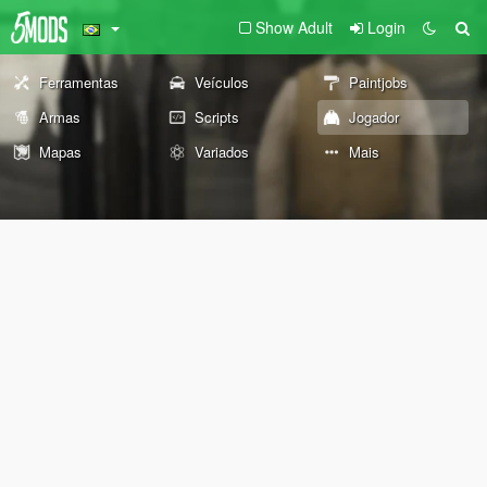
Show Adult
Login
Ferramentas
Veículos
Paintjobs
Armas
Scripts
Jogador
Mapas
Variados
Mais