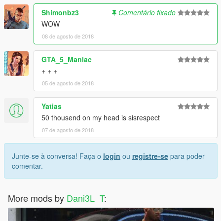
Shimonbz3
Comentário fixado
WOW
08 de agosto de 2018
GTA_5_Maniac
+ + +
05 de agosto de 2018
Yatias
50 thousend on my head is sisrespect
07 de agosto de 2018
Junte-se à conversa! Faça o
login
ou
registre-se
para poder
comentar.
More mods by
Dani3L_T
: