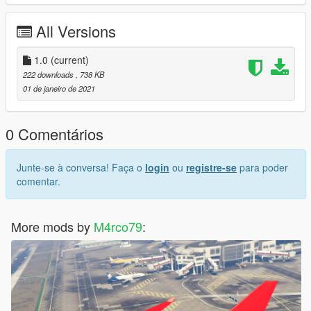
one
create the backup before you make the file
All Versions
uppr_diff_004_a_uni.ytd
1.0
(current)
Credits: If you like my job and want to leave a like on this page
222 downloads
, 738 KB
I would love it
01 de janeiro de 2021
Permits:
if you want to change the t-shirt you have permission to make
0 Comentários
the changes
Junte-se à conversa! Faça o
login
ou
registre-se
para poder
comentar.
More mods by
M4rco79
: