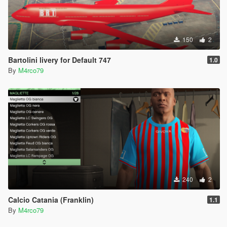
150
2
Bartolini livery for Default 747
1.0
By
M4rco79
240
2
Calcio Catania (Franklin)
1.1
By
M4rco79