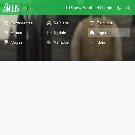
Show Adult
Login
Ferramentas
Veículos
Paintjobs
Armas
Scripts
Jogador
Mapas
Variados
Mais