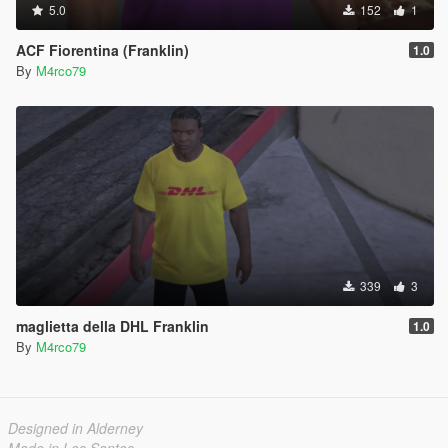
5.0
152
1
ACF Fiorentina (Franklin)
1.0
By
M4rco79
339
3
maglietta della DHL Franklin
1.0
By
M4rco79
Designed in Alderney