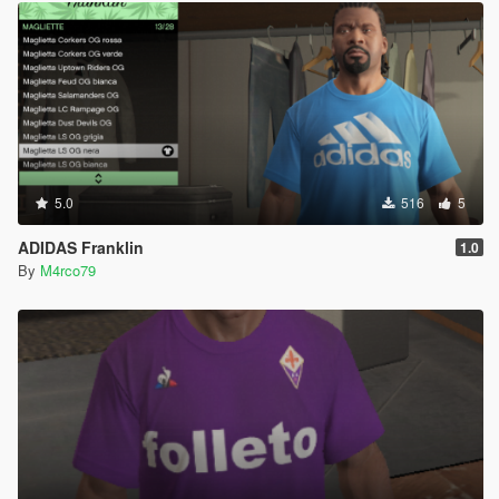
5.0
516
5
ADIDAS Franklin
1.0
By
M4rco79