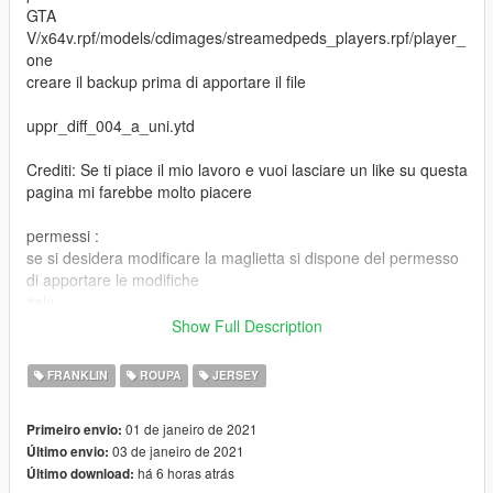
GTA
V/x64v.rpf/models/cdimages/streamedpeds_players.rpf/player_
one
creare il backup prima di apportare il file
uppr_diff_004_a_uni.ytd
Crediti: Se ti piace il mio lavoro e vuoi lasciare un like su questa
pagina mi farebbe molto piacere
permessi :
se si desidera modificare la maglietta si dispone del permesso
di apportare le modifiche
italy
Show Full Description
FRANKLIN
ROUPA
JERSEY
english
Open IV
01 de janeiro de 2021
Primeiro envio:
file path
03 de janeiro de 2021
Último envio:
GTA
há 6 horas atrás
Último download:
V/x64v.rpf/models/cdimages/streamedpeds_players.rpf/player_