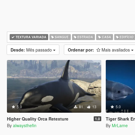
TEXTURA VARIADA
SANGUE
ESTRADA
CASA
EDIFÍCIO
Desde:
Mês passado
Ordenar por:
Mais avaliados
5.0
81
13
5.0
Higher Quality Orca Retexture
Tiger Shark E
1.0
By
alwaysthefin
By
MrLame