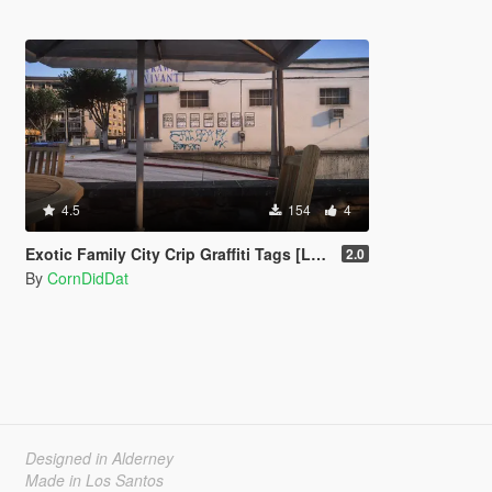
4.5
154
4
Exotic Family City Crip Graffiti Tags [Legacy | Enhanced]
2.0
By
CornDidDat
Designed in Alderney
Made in Los Santos