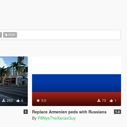
O
HUD
263
6
5.0
73
1
s
Replace Armenien peds with Russians
1
1.0
By
PillNyeTheXanaxGuy