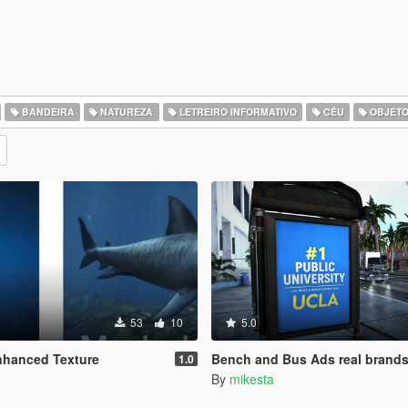
BANDEIRA
NATUREZA
LETREIRO INFORMATIVO
CÉU
OBJET
53
10
5.0
nhanced Texture
Bench and Bus Ads real brand
1.0
By
mikesta