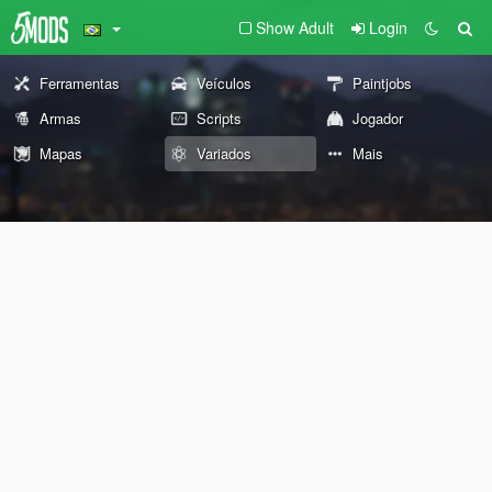
Show Adult
Login
Ferramentas
Veículos
Paintjobs
Armas
Scripts
Jogador
Mapas
Variados
Mais