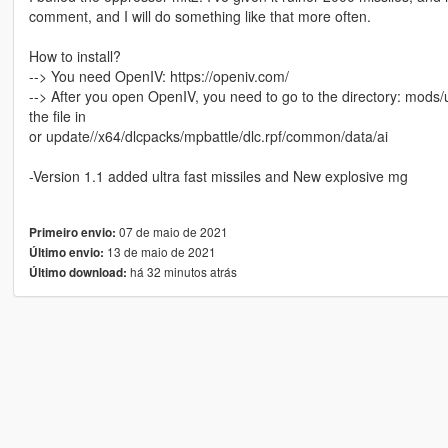
comment, and I will do something like that more often.
How to install?
--> You need OpenIV: https://openiv.com/
--> After you open OpenIV, you need to go to the directory: mods
the file in
or update//x64/dlcpacks/mpbattle/dlc.rpf/common/data/ai
-Version 1.1 added ultra fast missiles and New explosive mg
07 de maio de 2021
Primeiro envio:
13 de maio de 2021
Último envio:
há 32 minutos atrás
Último download: