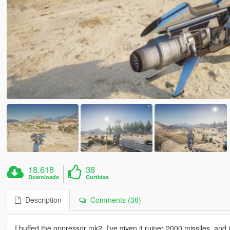
18.618
38
Downloads
Curtidas
Description
Comments (38)
I buffed the oppressor mk2. I've given it ruiner 2000 missiles, a