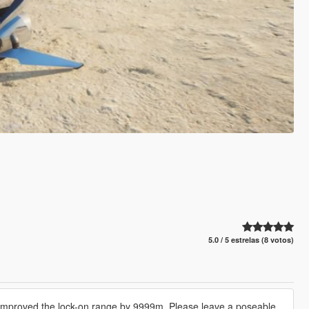
5.0 / 5 estrelas (8 votos)
nd improved the lock-on range by 9999m. Please leave a poseable