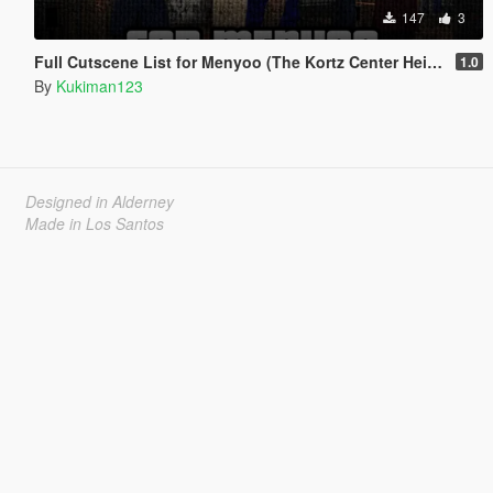
147
3
Full Cutscene List for Menyoo (The Kortz Center Heist)
1.0
By
Kukiman123
Designed in Alderney
Made in Los Santos