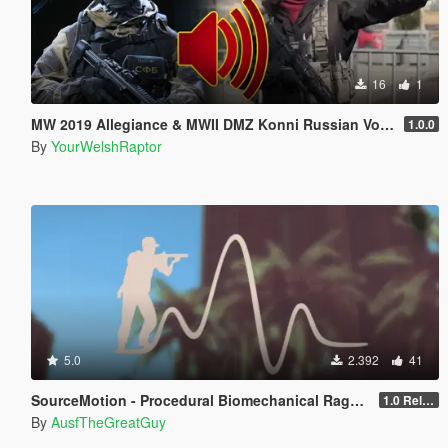
16
1
MW 2019 Allegiance & MWII DMZ Konni Russian Voice Groups for Peds
1.0.0
By
YourWelshRaptor
5.0
2.392
41
SourceMotion - Procedural Biomechanical Ragdoll System
1.0 Release Candidate 3
By
AusfTheGreatGuy