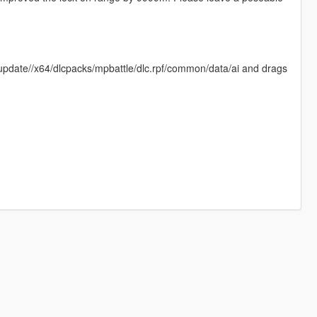
/update//x64/dlcpacks/mpbattle/dlc.rpf/common/data/ai and drags