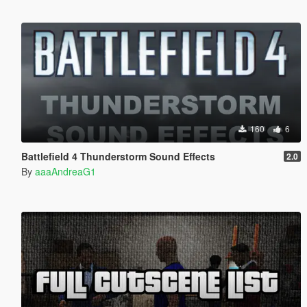
160
6
Battlefield 4 Thunderstorm Sound Effects
2.0
By
aaaAndreaG1