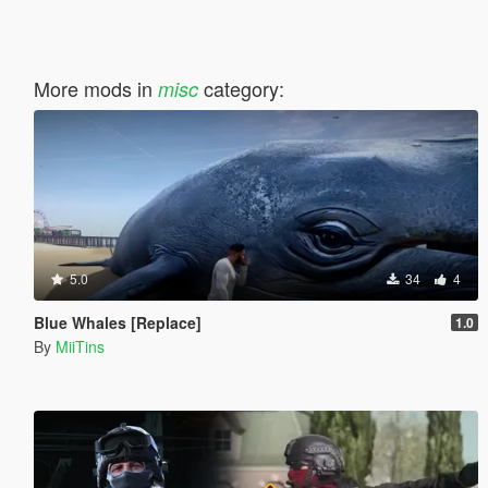
More mods in
category:
misc
5.0
34
4
Blue Whales [Replace]
1.0
By
MiiTins