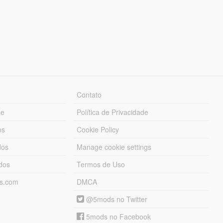
Contato
ue
Política de Privacidade
os
Cookie Policy
dos
Manage cookie settings
ados
Termos de Uso
ds.com
DMCA
@5mods no Twitter
5mods no Facebook