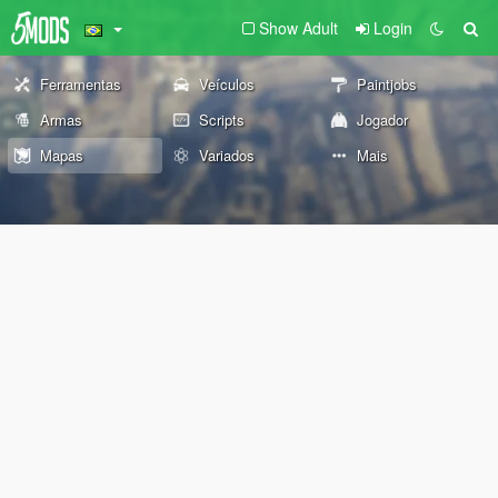
Show Adult
Login
Ferramentas
Veículos
Paintjobs
Armas
Scripts
Jogador
Mapas
Variados
Mais