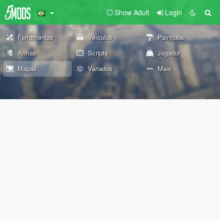
Show Adult
Login
Ferramentas
Veículos
Paintjobs
Armas
Scripts
Jogador
Mapas
Variados
Mais