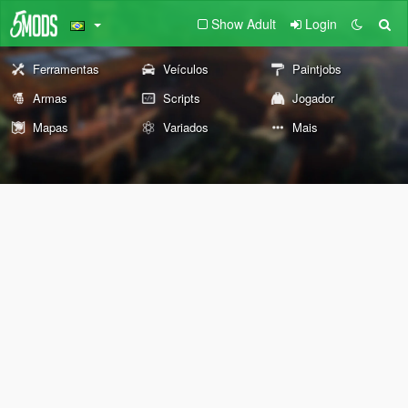
Show Adult
Login
Ferramentas
Veículos
Paintjobs
Armas
Scripts
Jogador
Mapas
Variados
Mais