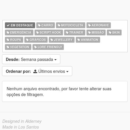
EM DESTAQUE
CARRO
MOTOCICLETA
AERONAVE
EMERGÊNCIA
SCRIPT HOOK
TRAINER
MISSÃO
SKIN
ROUPA
GRÁFICOS
JEWELLERY
ANIMATION
VEGETATION
LORE FRIENDLY
Desde:
Semana passada
Ordenar por:
Últimos envios
Nenhum arquivo encontrado, por favor tente alterar suas
opções de filtragem.
Designed in Alderney
Made in Los Santos